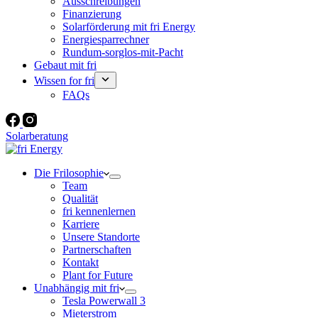
Ausschreibungen
Finanzierung
Solarförderung mit fri Energy
Energiesparrechner
Rundum-sorglos-mit-Pacht
Gebaut mit fri
Wissen for fri
FAQs
Solarberatung
Die Frilosophie
Team
Qualität
fri kennenlernen
Karriere
Unsere Standorte
Partnerschaften
Kontakt
Plant for Future
Unabhängig mit fri
Tesla Powerwall 3
Mieterstrom