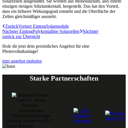
Solarzellen ausgestattet. Sie werden aus Monosilizium, also einem
einzigen riesigen Siliziumkristall, hergestellt. Das hat den Vorteil,
dass ein höherer Wirkungsgrad entsteht und die Oberfläche der
Zellen gleichmäßiger aussieht.
Zurück
Voriger Eintrag
Solarmodule
Nächster Eintrag
Polykristalline Solarzellen
Nächster
zurück zur Übersicht
Hole dir jetzt dein persönliches Angebot für eine
Photovoltaikanlage!
jetzt angebot einholen
Starke Partnerschaften
Business Partner vom F.C.
Hansa Rostock -