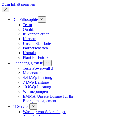
Zum Inhalt springen
Die Frilosophie
Team
Qualität
fri kennenlernen
Karriere
Unsere Standorte
Partnerschaften
Kontakt
Plant for Future
Unabhängig mit fri
Tesla Powerwall 3
Mieterstrom
4,4 kWp Leistung
7 kWp Leistung
10 kWp Leistung
Wärmepumpen
EMMA-Unsere Lösung für Ihr
Energiemanagement
fri Service
Wartung von Solaranlagen