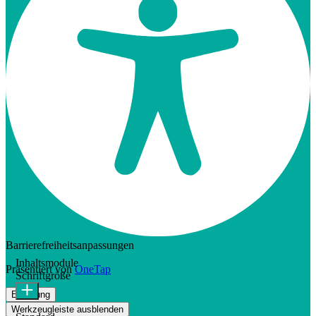
Barrierefreiheitsanpassungen
Inhaltsmodule
Präsentiert von
OneTap
Schriftgröße
Erklärung
Werkzeugleiste ausblenden