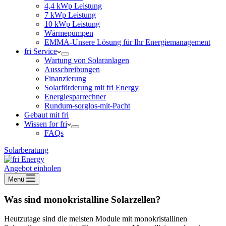
4,4 kWp Leistung
7 kWp Leistung
10 kWp Leistung
Wärmepumpen
EMMA-Unsere Lösung für Ihr Energiemanagement
fri Service
Wartung von Solaranlagen
Ausschreibungen
Finanzierung
Solarförderung mit fri Energy
Energiesparrechner
Rundum-sorglos-mit-Pacht
Gebaut mit fri
Wissen for fri
FAQs
Solarberatung
Angebot einholen
Menü
Was sind monokristalline Solarzellen?
Heutzutage sind die meisten Module mit monokristallinen