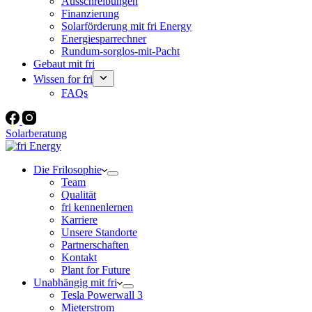
Ausschreibungen
Finanzierung
Solarförderung mit fri Energy
Energiesparrechner
Rundum-sorglos-mit-Pacht
Gebaut mit fri
Wissen for fri
FAQs
Solarberatung
Die Frilosophie
Team
Qualität
fri kennenlernen
Karriere
Unsere Standorte
Partnerschaften
Kontakt
Plant for Future
Unabhängig mit fri
Tesla Powerwall 3
Mieterstrom