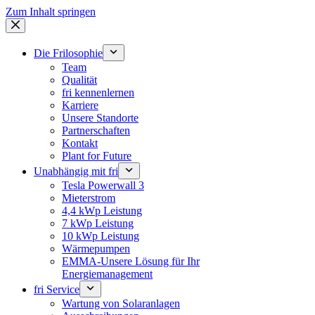
Zum Inhalt springen
Die Frilosophie
Team
Qualität
fri kennenlernen
Karriere
Unsere Standorte
Partnerschaften
Kontakt
Plant for Future
Unabhängig mit fri
Tesla Powerwall 3
Mieterstrom
4,4 kWp Leistung
7 kWp Leistung
10 kWp Leistung
Wärmepumpen
EMMA-Unsere Lösung für Ihr
Energiemanagement
fri Service
Wartung von Solaranlagen