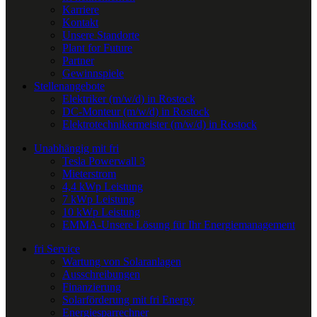
Karriere
Kontakt
Unsere Standorte
Plant for Future
Partner
Gewinnspiele
Stellenangebote
Elektriker (m/w/d) in Rostock
DC-Monteur (m/w/d) in Rostock
Elektrotechnikermeister (m/w/d) in Rostock
Unabhängig mit fri
Tesla Powerwall 3
Mieterstrom
4,4 kWp Leistung
7 kWp Leistung
10 kWp Leistung
EMMA-Unsere Lösung für Ihr Energiemanagement
fri Service
Wartung von Solaranlagen
Ausschreibungen
Finanzierung
Solarförderung mit fri Energy
Energiesparrechner