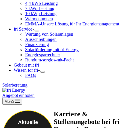
4,4 kWp Leistung
7 kWp Leistung
10 kWp Leistung
Wärmepumpen
EMMA-Unsere Lösung für Ihr Energiemanagement
fri Service
Wartung von Solaranlagen
Ausschreibungen
Finanzierung
Solarförderung mit fri Energy
Energiesparrechner
Rundum-sorglos-mit-Pacht
Gebaut mit fri
Wissen for fri
FAQs
Solarberatung
Angebot einholen
Menü
Karriere &
Stellenangebote bei fri
Aktuelle