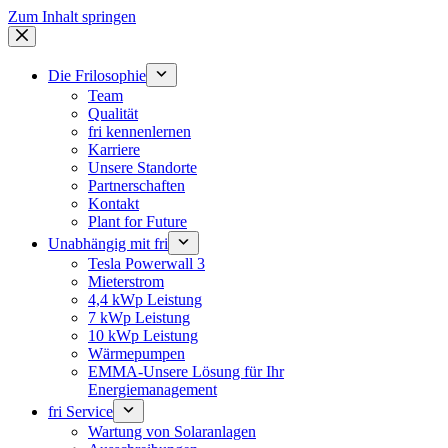
Zum Inhalt springen
Die Frilosophie
Team
Qualität
fri kennenlernen
Karriere
Unsere Standorte
Partnerschaften
Kontakt
Plant for Future
Unabhängig mit fri
Tesla Powerwall 3
Mieterstrom
4,4 kWp Leistung
7 kWp Leistung
10 kWp Leistung
Wärmepumpen
EMMA-Unsere Lösung für Ihr
Energiemanagement
fri Service
Wartung von Solaranlagen