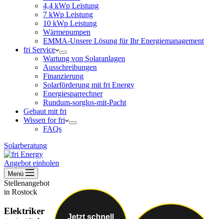
4,4 kWp Leistung
7 kWp Leistung
10 kWp Leistung
Wärmepumpen
EMMA-Unsere Lösung für Ihr Energiemanagement
fri Service
Wartung von Solaranlagen
Ausschreibungen
Finanzierung
Solarförderung mit fri Energy
Energiesparrechner
Rundum-sorglos-mit-Pacht
Gebaut mit fri
Wissen for fri
FAQs
Solarberatung
Angebot einholen
Menü
Stellenangebot
in Rostock
Elektriker
Jetzt schnell