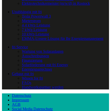
Elektrotechnikermeister (m/w/d) in Rostock
Unabhängig mit fri
Tesla Powerwall 3
Mieterstrom
4,4 kWp Leistung
7 kWp Leistung
10 kWp Leistung
EMMA-Unsere Lösung für Ihr Energiemanagement
fri Service
Wartung von Solaranlagen
Ausschreibungen
Finanzierung
Solarförderung mit fri Energy
Energiesparrechner
Gebaut mit fri
Wissen for fri
FAQs
Handwerkspartner werden
Datenschutz
Impressum
AGB
Social Media Datenschutz