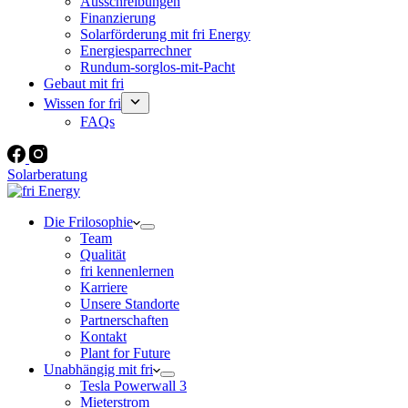
Ausschreibungen
Finanzierung
Solarförderung mit fri Energy
Energiesparrechner
Rundum-sorglos-mit-Pacht
Gebaut mit fri
Wissen for fri
FAQs
Solarberatung
Die Frilosophie
Team
Qualität
fri kennenlernen
Karriere
Unsere Standorte
Partnerschaften
Kontakt
Plant for Future
Unabhängig mit fri
Tesla Powerwall 3
Mieterstrom