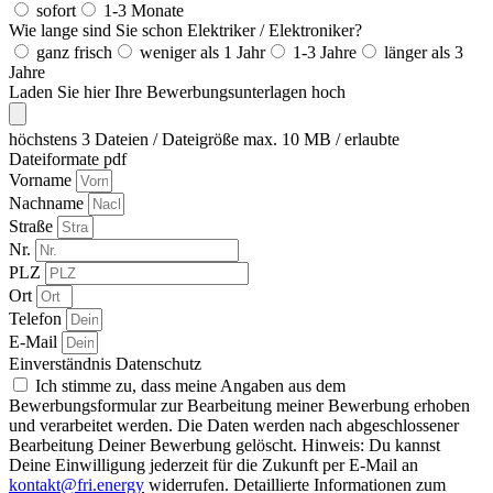
sofort
1-3 Monate
Wie lange sind Sie schon Elektriker / Elektroniker?
ganz frisch
weniger als 1 Jahr
1-3 Jahre
länger als 3
Jahre
Laden Sie hier Ihre Bewerbungsunterlagen hoch
höchstens 3 Dateien / Dateigröße max. 10 MB / erlaubte
Dateiformate pdf
Vorname
Nachname
Straße
Nr.
PLZ
Ort
Telefon
E-Mail
Einverständnis Datenschutz
Ich stimme zu, dass meine Angaben aus dem
Bewerbungsformular zur Bearbeitung meiner Bewerbung erhoben
und verarbeitet werden. Die Daten werden nach abgeschlossener
Bearbeitung Deiner Bewerbung gelöscht. Hinweis: Du kannst
Deine Einwilligung jederzeit für die Zukunft per E-Mail an
kontakt@fri.energy
widerrufen. Detaillierte Informationen zum