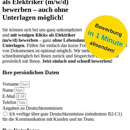
als Elektriker (m/w/d)
bewerben – auch ohne
Unterlagen möglich!
Bewerbung
Sie können sich bei uns ganz unkompliziert
in 1 Minute
und
mit wenigen Klicks als Elektriker
(m/w/d) bewerben
– ganz
ohne Lebenslauf oder vollständige
absenden!
Unterlagen
.
Füllen Sie einfach das kurze Formular aus. Ein Upload
von Dokumenten ist optional möglich. Wir melden uns
schnellstmöglich bei Ihnen zurück und besprechen alles Weitere
persönlich mit Ihnen.
Jetzt einfach und schnell bewerben!
Ihre persönlichen Daten
Vorname
Name
E-Mail
Telefon
Angaben zu Deutschkenntnissen
Ich verfüge über gute Deutschkenntnisse (mindestens B2-C1)
für die Kommunikation mit Kunden und im Team.