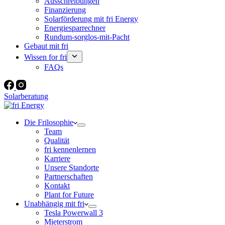
Ausschreibungen
Finanzierung
Solarförderung mit fri Energy
Energiesparrechner
Rundum-sorglos-mit-Pacht
Gebaut mit fri
Wissen for fri
FAQs
Solarberatung
Die Frilosophie
Team
Qualität
fri kennenlernen
Karriere
Unsere Standorte
Partnerschaften
Kontakt
Plant for Future
Unabhängig mit fri
Tesla Powerwall 3
Mieterstrom