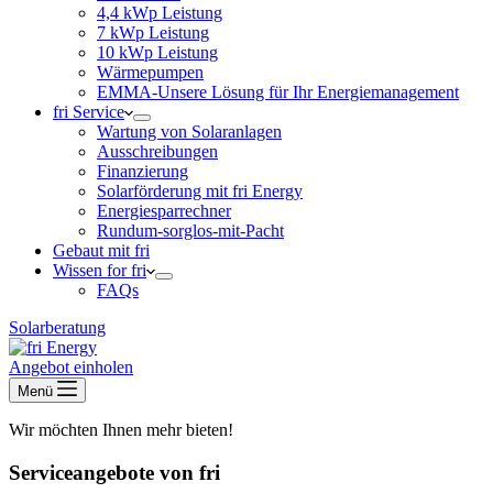
4,4 kWp Leistung
7 kWp Leistung
10 kWp Leistung
Wärmepumpen
EMMA-Unsere Lösung für Ihr Energiemanagement
fri Service
Wartung von Solaranlagen
Ausschreibungen
Finanzierung
Solarförderung mit fri Energy
Energiesparrechner
Rundum-sorglos-mit-Pacht
Gebaut mit fri
Wissen for fri
FAQs
Solarberatung
Angebot einholen
Menü
Wir möchten Ihnen mehr bieten!
Serviceangebote von fri