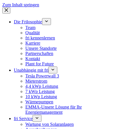
Zum Inhalt springen
Die Frilosophie
Team
Qualität
fri kennenlernen
Karriere
Unsere Standorte
Partnerschaften
Kontakt
Plant for Future
Unabhängig mit fri
Tesla Powerwall 3
Mieterstrom
4,4 kWp Leistung
7 kWp Leistung
10 kWp Leistung
Wärmepumpen
EMMA-Unsere Lösung für Ihr
Energiemanagement
fri Service
Wartung von Solaranlagen