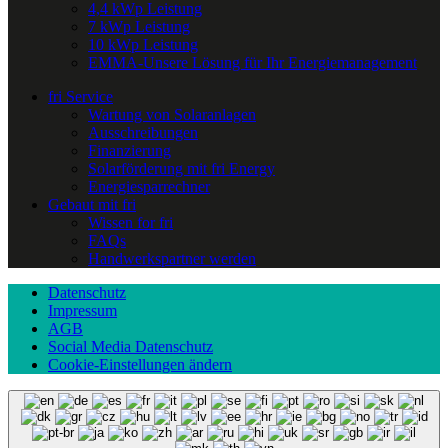
4,4 kWp Leistung
7 kWp Leistung
10 kWp Leistung
EMMA-Unsere Lösung für Ihr Energiemanagement
fri Service
Wartung von Solaranlagen
Ausschreibungen
Finanzierung
Solarförderung mit fri Energy
Energiesparrechner
Gebaut mit fri
Wissen for fri
FAQs
Handwerkspartner werden
Datenschutz
Impressum
AGB
Social Media Datenschutz
Cookie-Einstellungen ändern