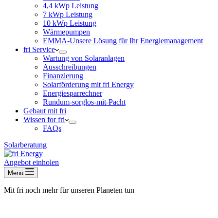
4,4 kWp Leistung
7 kWp Leistung
10 kWp Leistung
Wärmepumpen
EMMA-Unsere Lösung für Ihr Energiemanagement
fri Service
Wartung von Solaranlagen
Ausschreibungen
Finanzierung
Solarförderung mit fri Energy
Energiesparrechner
Rundum-sorglos-mit-Pacht
Gebaut mit fri
Wissen for fri
FAQs
Solarberatung
Angebot einholen
Menü
Mit fri noch mehr für unseren Planeten tun