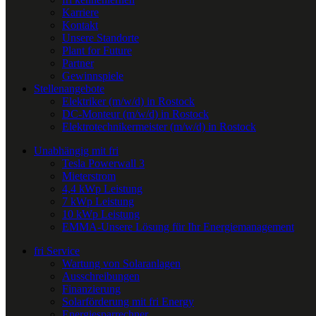
Karriere
Kontakt
Unsere Standorte
Plant for Future
Partner
Gewinnspiele
Stellenangebote
Elektriker (m/w/d) in Rostock
DC-Monteur (m/w/d) in Rostock
Elektrotechnikermeister (m/w/d) in Rostock
Unabhängig mit fri
Tesla Powerwall 3
Mieterstrom
4,4 kWp Leistung
7 kWp Leistung
10 kWp Leistung
EMMA-Unsere Lösung für Ihr Energiemanagement
fri Service
Wartung von Solaranlagen
Ausschreibungen
Finanzierung
Solarförderung mit fri Energy
Energiesparrechner