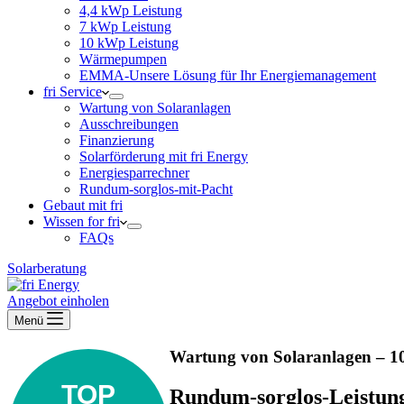
4,4 kWp Leistung
7 kWp Leistung
10 kWp Leistung
Wärmepumpen
EMMA-Unsere Lösung für Ihr Energiemanagement
fri Service
Wartung von Solaranlagen
Ausschreibungen
Finanzierung
Solarförderung mit fri Energy
Energiesparrechner
Rundum-sorglos-mit-Pacht
Gebaut mit fri
Wissen for fri
FAQs
Solarberatung
Angebot einholen
Menü
Wartung von Solaranlagen – 10
TOP
Rundum-sorglos-Leistung