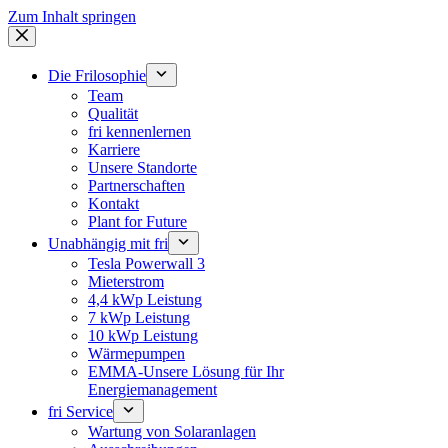
Zum Inhalt springen
Die Frilosophie
Team
Qualität
fri kennenlernen
Karriere
Unsere Standorte
Partnerschaften
Kontakt
Plant for Future
Unabhängig mit fri
Tesla Powerwall 3
Mieterstrom
4,4 kWp Leistung
7 kWp Leistung
10 kWp Leistung
Wärmepumpen
EMMA-Unsere Lösung für Ihr
Energiemanagement
fri Service
Wartung von Solaranlagen