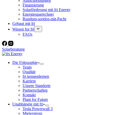
Ausschreibungen
Finanzierung
Solarförderung mit fri Energy
Energiesparrechner
Rundum-sorglos-mit-Pacht
Gebaut mit fri
Wissen for fri
FAQs
Solarberatung
Die Frilosophie
Team
Qualität
fri kennenlernen
Karriere
Unsere Standorte
Partnerschaften
Kontakt
Plant for Future
Unabhängig mit fri
Tesla Powerwall 3
Mieterstrom