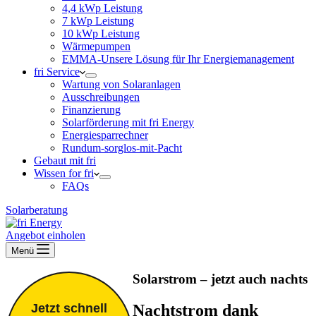
4,4 kWp Leistung
7 kWp Leistung
10 kWp Leistung
Wärmepumpen
EMMA-Unsere Lösung für Ihr Energiemanagement
fri Service
Wartung von Solaranlagen
Ausschreibungen
Finanzierung
Solarförderung mit fri Energy
Energiesparrechner
Rundum-sorglos-mit-Pacht
Gebaut mit fri
Wissen for fri
FAQs
Solarberatung
Angebot einholen
Menü
Solarstrom – jetzt auch nachts
Nachtstrom dank
Jetzt schnell