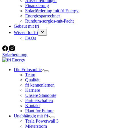
Ausschreibungen
Finanzierung
Solarförderung mit fri Energy
Energiesparrechner
Rundum-sorglos-mit-Pacht
Gebaut mit fri
Wissen for fri
FAQs
Solarberatung
Die Frilosophie
Team
Qualität
fri kennenlernen
Karriere
Unsere Standorte
Partnerschaften
Kontakt
Plant for Future
Unabhängig mit fri
Tesla Powerwall 3
Mieterstrom