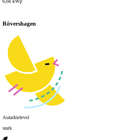
6,66 kWp
Rövershagen
Autarkielevel
stark