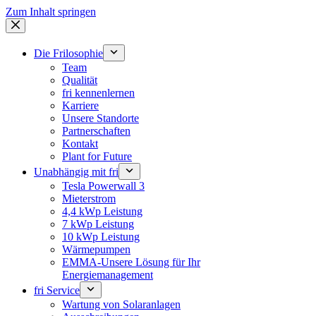
Zum Inhalt springen
Die Frilosophie
Team
Qualität
fri kennenlernen
Karriere
Unsere Standorte
Partnerschaften
Kontakt
Plant for Future
Unabhängig mit fri
Tesla Powerwall 3
Mieterstrom
4,4 kWp Leistung
7 kWp Leistung
10 kWp Leistung
Wärmepumpen
EMMA-Unsere Lösung für Ihr
Energiemanagement
fri Service
Wartung von Solaranlagen