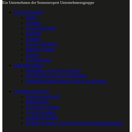
Ein Unternehmen der Sonnenexpert Unternehmensgruppe
Die Frilosophie
Team
Qualität
fri kennenlernen
Karriere
Kontakt
Unsere Standorte
Plant for Future
Partner
Gewinnspiele
Stellenangebote
Elektriker (m/w/d) in Rostock
DC-Monteur (m/w/d) in Rostock
Elektrotechnikermeister (m/w/d) in Rostock
Unabhängig mit fri
Tesla Powerwall 3
Mieterstrom
4,4 kWp Leistung
7 kWp Leistung
10 kWp Leistung
EMMA-Unsere Lösung für Ihr Energiemanagement