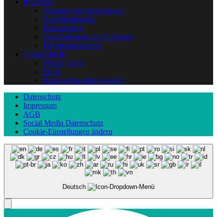
fri Service
Wartung von Solaranlagen
Ausschreibungen
Finanzierung
Solarförderung mit fri Energy
Energiesparrechner
Gebaut mit fri
Wissen for fri
FAQs
Handwerkspartner werden
Datenschutz
Impressum
AGB
Social Media Datenschutz
Cookie-Einstellungen ändern
Deutsch