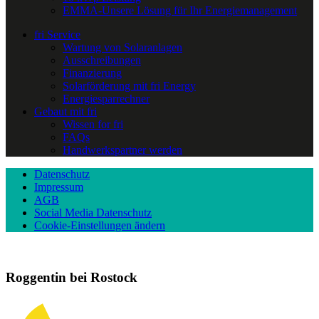
EMMA-Unsere Lösung für Ihr Energiemanagement
fri Service
Wartung von Solaranlagen
Ausschreibungen
Finanzierung
Solarförderung mit fri Energy
Energiesparrechner
Gebaut mit fri
Wissen for fri
FAQs
Handwerkspartner werden
Datenschutz
Impressum
AGB
Social Media Datenschutz
Cookie-Einstellungen ändern
Roggentin bei Rostock