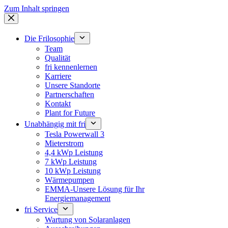
Zum Inhalt springen
Die Frilosophie
Team
Qualität
fri kennenlernen
Karriere
Unsere Standorte
Partnerschaften
Kontakt
Plant for Future
Unabhängig mit fri
Tesla Powerwall 3
Mieterstrom
4,4 kWp Leistung
7 kWp Leistung
10 kWp Leistung
Wärmepumpen
EMMA-Unsere Lösung für Ihr
Energiemanagement
fri Service
Wartung von Solaranlagen