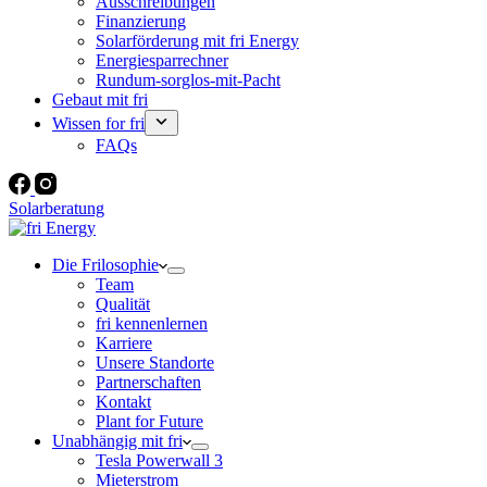
Ausschreibungen
Finanzierung
Solarförderung mit fri Energy
Energiesparrechner
Rundum-sorglos-mit-Pacht
Gebaut mit fri
Wissen for fri
FAQs
Solarberatung
Die Frilosophie
Team
Qualität
fri kennenlernen
Karriere
Unsere Standorte
Partnerschaften
Kontakt
Plant for Future
Unabhängig mit fri
Tesla Powerwall 3
Mieterstrom