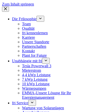
Zum Inhalt springen
Die Frilosophie
Team
Qualität
fri kennenlernen
Karriere
Unsere Standorte
Partnerschaften
Kontakt
Plant for Future
Unabhängig mit fri
Tesla Powerwall 3
Mieterstrom
4,4 kWp Leistung
7 kWp Leistung
10 kWp Leistung
Wärmepumpen
EMMA-Unsere Lösung für Ihr
Energiemanagement
fri Service
Wartung von Solaranlagen