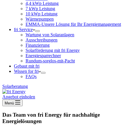
4,4 kWp Leistung
7 kWp Leistung
10 kWp Leistung
Wärmepumpen
EMMA-Unsere Lösung für Ihr Energiemanagement
fri Service
Wartung von Solaranlagen
Ausschreibungen
Finanzierung
Solarförderung mit fri Energy
Energiesparrechner
Rundum-sorglos-mit-Pacht
Gebaut mit fri
Wissen for fri
FAQs
Solarberatung
Angebot einholen
Menü
Das
Team von fri Energy
für nachhaltige
Energielösungen