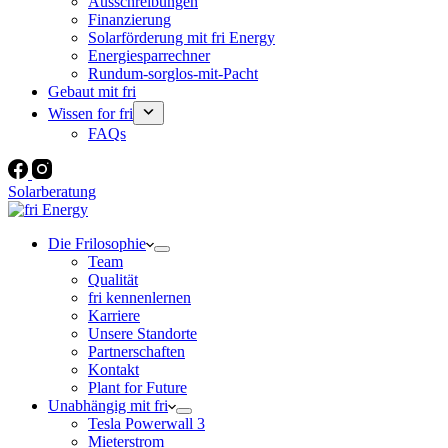
Ausschreibungen
Finanzierung
Solarförderung mit fri Energy
Energiesparrechner
Rundum-sorglos-mit-Pacht
Gebaut mit fri
Wissen for fri
FAQs
Solarberatung
Die Frilosophie
Team
Qualität
fri kennenlernen
Karriere
Unsere Standorte
Partnerschaften
Kontakt
Plant for Future
Unabhängig mit fri
Tesla Powerwall 3
Mieterstrom